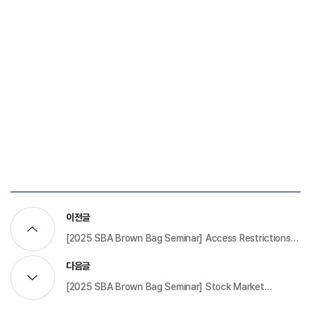
이전글
[2025 SBA Brown Bag Seminar] Access Restrictions
and Digital Piracy: Evidence from Netflix’s Password-
다음글
Sharing Crackdown​
[2025 SBA Brown Bag Seminar] Stock Market
Reactions to Sustainability-Linked Bond Issuance