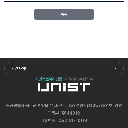
목록
관련사이트
개인정보처리방침
이메일무단수집거부
울산광역시 울주군 언양읍 유니스트길 50 경영관(114동) 601호, 경영
과학부 (우)44919
대표번호 :
052-217-0114