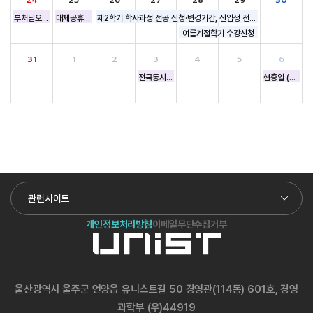
부처님오신날
대체공휴일 (부처님오신날)
제2학기 학사과정 전공 신청·변경기간, 신입생 전공 예비신청
여름계절학기 수강신청
31
1
2
3
4
5
6
전국동시지방선거
현충일 (공휴일)
관련사이트
개인정보처리방침
이메일무단수집거부
울산광역시 울주군 언양읍 유니스트길 50 경영관(114동) 601호, 경영
과학부 (우)44919